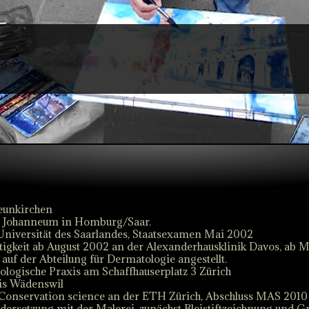
eunkirchen
 Johanneum in Homburg/Saar.
Universität des Saarlandes, Staatsexamen Mai 2002
tigkeit ab August 2002 an der Alexanderhausklinik Davos, ab 
auf der Abteilung für Dermatologie angestellt.
logische Praxis am Schaffhauserplatz 3 Zürich
is Wädenswil
Conservation science an der ETH Zürich, Abschluss MAS 201
dersetzung mit der Malerei, zunächst Bleistiftzeichnung und Gra