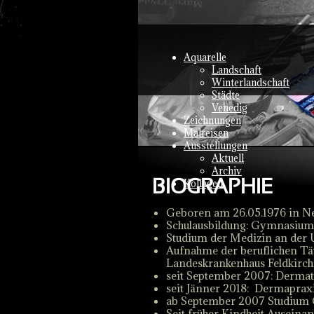
Aquarelle
Landschaft
Winterlandschaft
Städte
Venedig
Zeichnungen
Malreisen
Ausstellungen
Aktuell
Archiv
BIOGRAPHIE
Kollagen
Geboren am 26.05.1976 in N
Schulausbildung: Gymnasium
Studium der Medizin an der 
Aufnahme der beruflichen Tä
Landeskrankenhaus Feldkirch 
seit September 2007: Dermato
seit Jänner 2018: Dermaprax
ab September 2007 Studium 
Seit früher Kindheit Auseinan